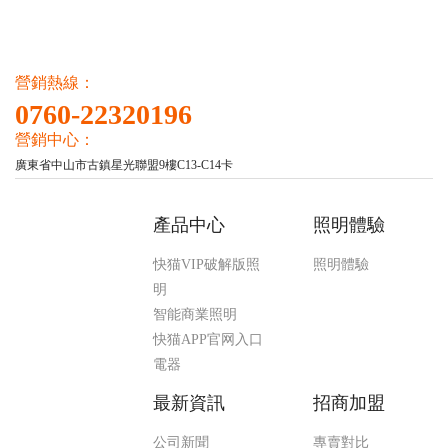
營銷熱線：
0760-22320196
營銷中心：
廣東省中山市古鎮星光聯盟9樓C13-C14卡
產品中心
照明體驗
快猫VIP破解版照
照明體驗
明
智能商業照明
快猫APP官网入口
電器
最新資訊
招商加盟
公司新聞
專賣對比