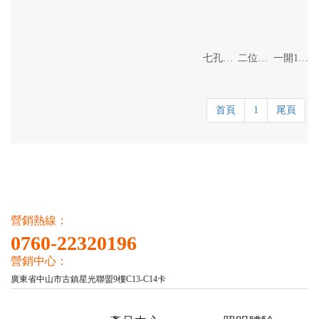
七孔插座
二位開關
一開16A
首頁
1
尾頁
營銷熱線：
0760-22320196
營銷中心：
廣東省中山市古鎮星光聯盟9樓C13-C14卡