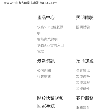
廣東省中山市古鎮星光聯盟9樓C13-C14卡
產品中心
照明體驗
快猫VIP破解版照
照明體驗
明
智能商業照明
快猫APP官网入口
電器
最新資訊
招商加盟
公司新聞
專賣對比
行業動態
加盟優勢
加盟流程
加盟條件
關於快猫视频
客戶服務
回家导航
服務宗旨