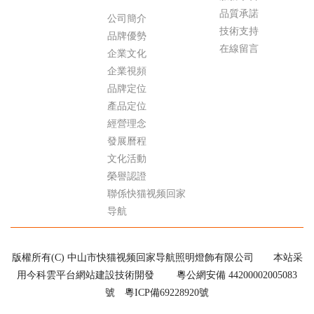
品質承諾
公司簡介
技術支持
品牌優勢
在線留言
企業文化
企業視頻
品牌定位
產品定位
經營理念
發展曆程
文化活動
榮譽認證
聯係快猫视频回家
导航
版權所有(C) 中山市快猫视频回家导航照明燈飾有限公司
本站采
用今科雲平台網站建設技術開發
粵公網安備 44200002005083
號
粵ICP備69228920號